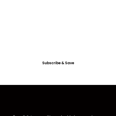
SUBSCRIBE
All Access
Membership
Dictum enim vel in consectetur arcu nunc
habitasse mattis vitae accumsan, etiam ultrices
eget non tincidunt.
Subscribe & Save