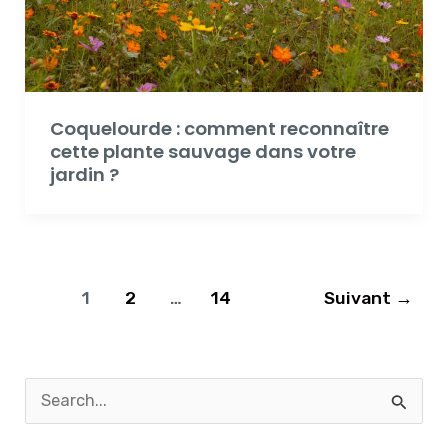
Coquelourde : comment reconnaître
cette plante sauvage dans votre
jardin ?
1
2
…
14
Suivant
→
R
e