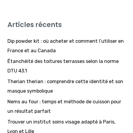
c
h
Articles récents
e
r
Dip powder kit : où acheter et comment l’utiliser en
c
France et au Canada
h
Étanchéité des toitures terrasses selon la norme
e
DTU 43.1
r
Therian therian : comprendre cette identité et son
masque symbolique
:
Nems au four : temps et méthode de cuisson pour
un résultat parfait
Trouver un institut soins visage adapté à Paris,
Lyon et Lille