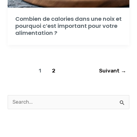
Combien de calories dans une noix et
pourquoi c’est important pour votre
alimentation ?
1
2
Suivant
→
R
e
c
h