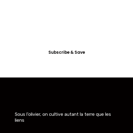
All Access
Membership
Dictum enim vel in consectetur arcu nunc
habitasse mattis vitae accumsan, etiam ultrices
eget non tincidunt.
Subscribe & Save
Sous l’olivier, on cultive autant la terre que les
liens