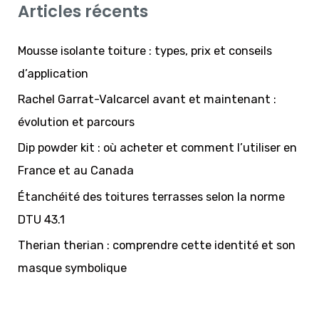
Articles récents
e
r
Mousse isolante toiture : types, prix et conseils
c
d’application
h
Rachel Garrat-Valcarcel avant et maintenant :
e
évolution et parcours
r
Dip powder kit : où acheter et comment l’utiliser en
France et au Canada
:
Étanchéité des toitures terrasses selon la norme
DTU 43.1
Therian therian : comprendre cette identité et son
masque symbolique