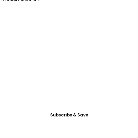
SUBSCRIBE
All Access
Membership
Dictum enim vel in consectetur arcu nunc
habitasse mattis vitae accumsan, etiam ultrices
eget non tincidunt.
Subscribe & Save