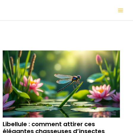
Aller
Mai
au
contenu
Me
Libellule : comment attirer ces
élégantes chasseuses d’insectes