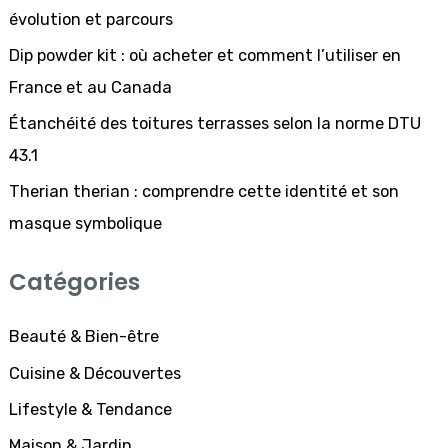
évolution et parcours
h
Dip powder kit : où acheter et comment l’utiliser en
e
France et au Canada
r
Étanchéité des toitures terrasses selon la norme DTU
43.1
:
Therian therian : comprendre cette identité et son
masque symbolique
Catégories
Beauté & Bien-être
Cuisine & Découvertes
Lifestyle & Tendance
Maison & Jardin