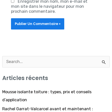
Enregistrer mon nom, mon e-mail et
mon site dans le navigateur pour mon
prochain commentaire.
R
e
Articles récents
c
h
Mousse isolante toiture : types, prix et conseils
e
d’application
r
Rachel Garrat-Valcarcel avant et maintenant :
c