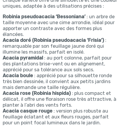
Chaque variété offre une silhouette et une couleur
uniques, adaptée à des utilisations précises :
Robinia pseudoacacia ‘Bessoniana’
: un arbre de
taille moyenne avec une cime arrondie, idéal pour
apporter un contraste avec des formes plus
élancées.
Acacia doré (Robinia pseudoacacia ‘Frisia’)
:
remarquable par son feuillage jaune doré qui
illumine les massifs, parfait en isolé.
Acacia pyramidal
: au port colonne, parfait pour
des plantations brise-vent ou en alignement,
apprécié pour sa tolérance aux sols secs.
Acacia boule
: apprécié pour sa silhouette ronde
très bien dessinée, il convient aux petits jardins
mais demande une taille régulière.
Acacia rose (Robinia hispida)
: plus compact et
délicat, il offre une floraison rose très attractive, à
planter à l’abri des vents forts.
Acacia casque rouge
: version plus robuste au
feuillage éclatant et aux fleurs rouges, parfait
pour un point focal lumineux dans le jardin.