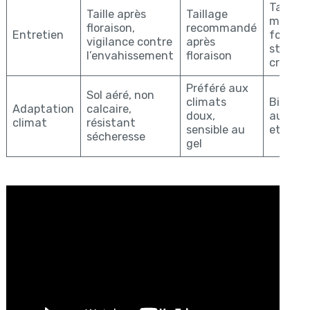
Taillag
Taille après
Taillage
mainten
floraison,
recommandé
Entretien
forme 
vigilance contre
après
stimule
l’envahissement
floraison
croissa
Préféré aux
Sol aéré, non
climats
Bien a
Adaptation
calcaire,
doux,
aux sol
climat
résistant
sensible au
et ensol
sécheresse
gel