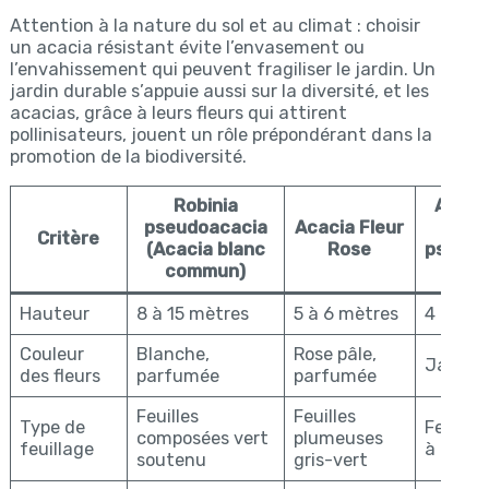
Attention à la nature du sol et au climat : choisir
un acacia résistant évite l’envasement ou
l’envahissement qui peuvent fragiliser le jardin. Un
jardin durable s’appuie aussi sur la diversité, et les
acacias, grâce à leurs fleurs qui attirent
pollinisateurs, jouent un rôle prépondérant dans la
promotion de la biodiversité.
Robinia
Acaci
pseudoacacia
Acacia Fleur
(Rob
Critère
(Acacia blanc
Rose
pseudo
commun)
‘Fri
Hauteur
8 à 15 mètres
5 à 6 mètres
4 à 6 m
Couleur
Blanche,
Rose pâle,
Jaune 
des fleurs
parfumée
parfumée
Feuilles
Feuilles
Type de
Feuille
composées vert
plumeuses
feuillage
à dorée
soutenu
gris-vert