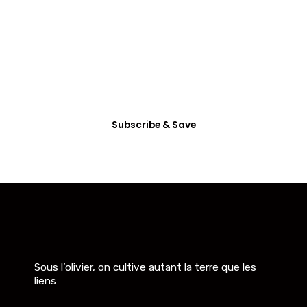
All Access
Membership
Dictum enim vel in consectetur arcu nunc
habitasse mattis vitae accumsan, etiam ultrices
eget non tincidunt.
Subscribe & Save
Sous l’olivier, on cultive autant la terre que les
liens