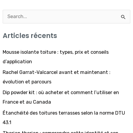
R
e
Articles récents
c
h
Mousse isolante toiture : types, prix et conseils
e
d’application
r
Rachel Garrat-Valcarcel avant et maintenant :
c
évolution et parcours
h
Dip powder kit : où acheter et comment l’utiliser en
e
France et au Canada
r
Étanchéité des toitures terrasses selon la norme DTU
43.1
: