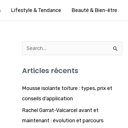
n
Lifestyle & Tendance
Beauté & Bien-être
R
e
Articles récents
c
h
Mousse isolante toiture : types, prix et
e
conseils d’application
r
Rachel Garrat-Valcarcel avant et
c
maintenant : évolution et parcours
h