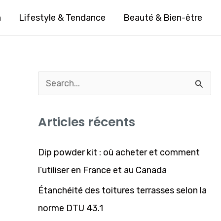
n
Lifestyle & Tendance
Beauté & Bien-être
R
e
Articles récents
c
h
Dip powder kit : où acheter et comment
e
l’utiliser en France et au Canada
r
Étanchéité des toitures terrasses selon la
c
norme DTU 43.1
h