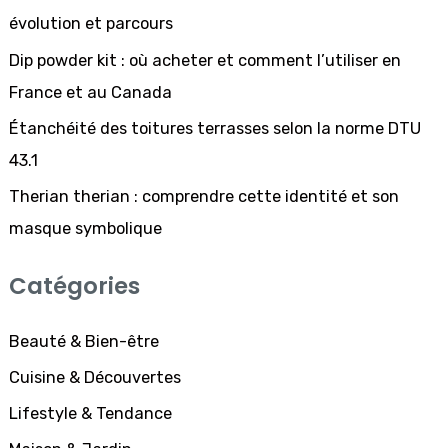
c
évolution et parcours
h
Dip powder kit : où acheter et comment l’utiliser en
e
France et au Canada
r
Étanchéité des toitures terrasses selon la norme DTU
43.1
:
Therian therian : comprendre cette identité et son
masque symbolique
Catégories
Beauté & Bien-être
Cuisine & Découvertes
Lifestyle & Tendance