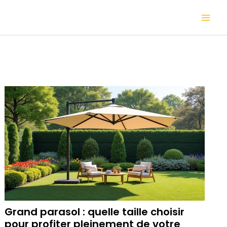
Aller
Mai
au
contenu
Me
Grand parasol : quelle taille choisir
pour profiter pleinement de votre