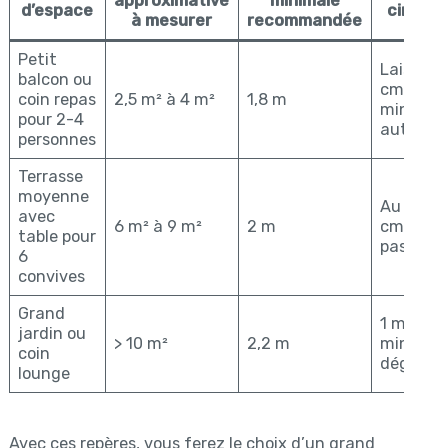
approximative
minimale
d’espace
circula
à mesurer
recommandée
Petit
Laisser 
balcon ou
cm
coin repas
2,5 m² à 4 m²
1,8 m
minimu
pour 2-4
autour
personnes
Terrasse
moyenne
Au moin
avec
6 m² à 9 m²
2 m
cm pour
table pour
passage 
6
convives
Grand
1 mètre
jardin ou
> 10 m²
2,2 m
minimum
coin
dégage
lounge
Avec ces repères, vous ferez le choix d’un grand