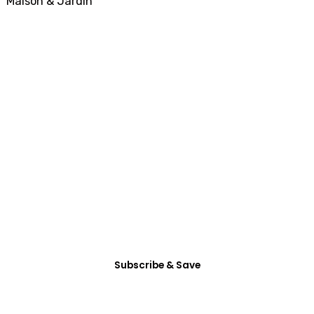
Maison & Jardin
SUBSCRIBE
All Access
Membership
Dictum enim vel in consectetur arcu nunc
habitasse mattis vitae accumsan, etiam ultrices
eget non tincidunt.
Subscribe & Save