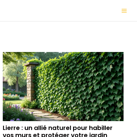
Aller
Mai
au
contenu
Me
Lierre : un allié naturel pour habiller
vos murs et protéger votre jardin