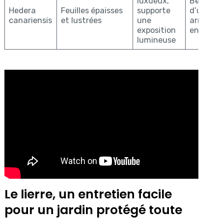
luxueux,
Besoin
Hedera
Feuilles épaisses
supporte
d’un
canariensis
et lustrées
une
arrosag
exposition
en été
lumineuse
Le lierre, un entretien facile
pour un jardin protégé toute