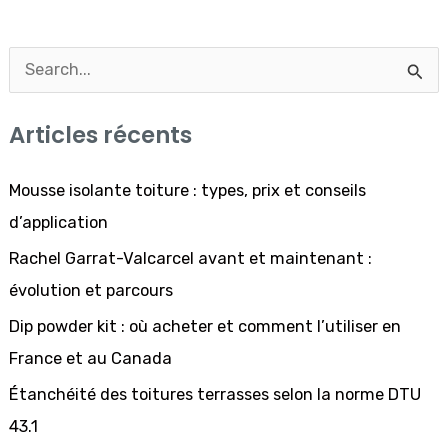
R
e
Articles récents
c
h
Mousse isolante toiture : types, prix et conseils
e
d’application
r
Rachel Garrat-Valcarcel avant et maintenant :
c
évolution et parcours
h
Dip powder kit : où acheter et comment l’utiliser en
e
France et au Canada
r
Étanchéité des toitures terrasses selon la norme DTU
43.1
: