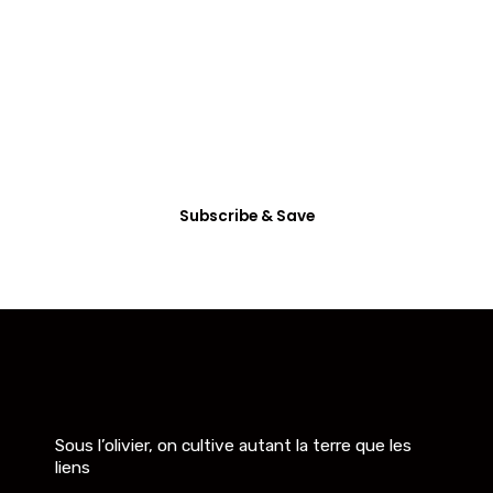
All Access
Membership
Dictum enim vel in consectetur arcu nunc
habitasse mattis vitae accumsan, etiam ultrices
eget non tincidunt.
Subscribe & Save
Sous l’olivier, on cultive autant la terre que les
liens