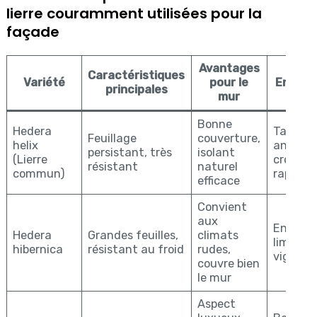
lierre couramment utilisées pour la
façade
Avantages
Caractéristiques
Variété
pour le
Entret
principales
mur
Bonne
Hedera
Tailles
Feuillage
couverture,
helix
annuell
persistant, très
isolant
(Lierre
croissa
résistant
naturel
commun)
rapide
efficace
Convient
aux
Entreti
Hedera
Grandes feuilles,
climats
limité,
hibernica
résistant au froid
rudes,
vigoure
couvre bien
le mur
Aspect