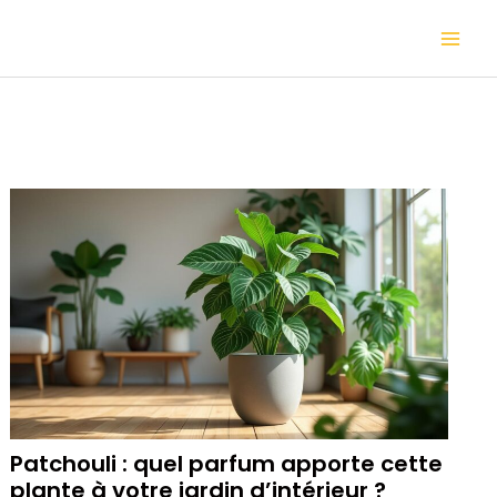
Aller
Mai
au
contenu
Me
Patchouli : quel parfum apporte cette
plante à votre jardin d’intérieur ?