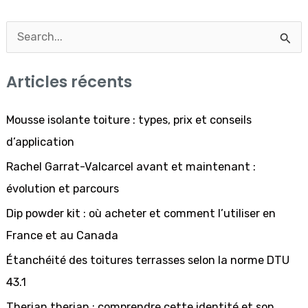
R
e
Articles récents
c
h
Mousse isolante toiture : types, prix et conseils
e
d’application
r
Rachel Garrat-Valcarcel avant et maintenant :
c
évolution et parcours
h
Dip powder kit : où acheter et comment l’utiliser en
e
France et au Canada
r
Étanchéité des toitures terrasses selon la norme DTU
43.1
:
Therian therian : comprendre cette identité et son