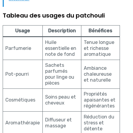
Tableau des usages du patchouli
Usage
Description
Bénéfices
Huile
Tenue longue
Parfumerie
essentielle en
et richesse
note de fond
aromatique
Sachets
Ambiance
parfumés
Pot-pourri
chaleureuse
pour linge ou
et naturelle
pièces
Propriétés
Soins peau et
Cosmétiques
apaisantes et
cheveux
régénérantes
Réduction du
Diffuseur et
Aromathérapie
stress et
massage
détente