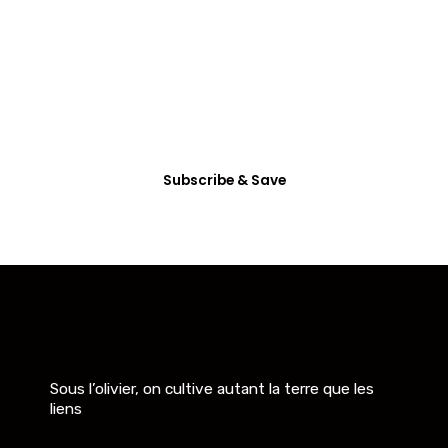
All Access
Membership
Dictum enim vel in consectetur arcu nunc
habitasse mattis vitae accumsan, etiam ultrices
eget non tincidunt.
Subscribe & Save
Sous l’olivier, on cultive autant la terre que les
liens