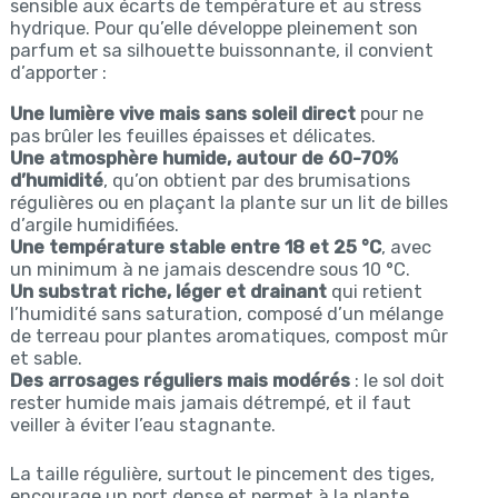
sensible aux écarts de température et au stress
hydrique. Pour qu’elle développe pleinement son
parfum et sa silhouette buissonnante, il convient
d’apporter :
Une lumière vive mais sans soleil direct
pour ne
pas brûler les feuilles épaisses et délicates.
Une atmosphère humide, autour de 60-70%
d’humidité
, qu’on obtient par des brumisations
régulières ou en plaçant la plante sur un lit de billes
d’argile humidifiées.
Une température stable entre 18 et 25 °C
, avec
un minimum à ne jamais descendre sous 10 °C.
Un substrat riche, léger et drainant
qui retient
l’humidité sans saturation, composé d’un mélange
de terreau pour plantes aromatiques, compost mûr
et sable.
Des arrosages réguliers mais modérés
: le sol doit
rester humide mais jamais détrempé, et il faut
veiller à éviter l’eau stagnante.
La taille régulière, surtout le pincement des tiges,
encourage un port dense et permet à la plante