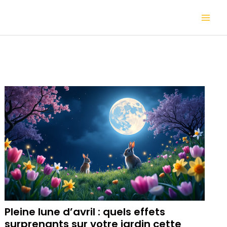
Aller
Mai
au
contenu
Me
Pleine lune d’avril : quels effets
surprenants sur votre jardin cette