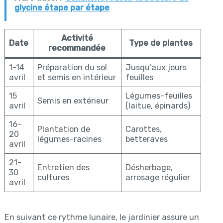
glycine étape par étape
Activité
Date
Type de plantes
recommandée
1-14
Préparation du sol
Jusqu’aux jours
avril
et semis en intérieur
feuilles
15
Légumes-feuilles
Semis en extérieur
avril
(laitue, épinards)
16-
Plantation de
Carottes,
20
légumes-racines
betteraves
avril
21-
Entretien des
Désherbage,
30
cultures
arrosage régulier
avril
En suivant ce rythme lunaire, le jardinier assure un