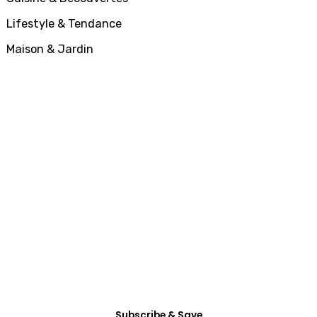
Lifestyle & Tendance
Maison & Jardin
SUBSCRIBE
All Access
Membership
Dictum enim vel in consectetur arcu nunc
habitasse mattis vitae accumsan, etiam ultrices
eget non tincidunt.
Subscribe & Save