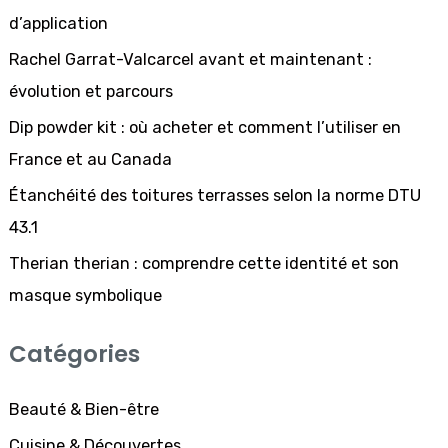
e
d’application
r
Rachel Garrat-Valcarcel avant et maintenant :
c
évolution et parcours
h
Dip powder kit : où acheter et comment l’utiliser en
e
France et au Canada
r
Étanchéité des toitures terrasses selon la norme DTU
43.1
:
Therian therian : comprendre cette identité et son
masque symbolique
Catégories
Beauté & Bien-être
Cuisine & Découvertes