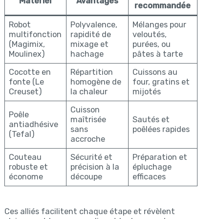
Matériel
Avantages
recommandée
Robot
Polyvalence,
Mélanges pour
multifonction
rapidité de
veloutés,
(Magimix,
mixage et
purées, ou
Moulinex)
hachage
pâtes à tarte
Cocotte en
Répartition
Cuissons au
fonte (Le
homogène de
four, gratins et
Creuset)
la chaleur
mijotés
Cuisson
Poêle
maîtrisée
Sautés et
antiadhésive
sans
poêlées rapides
(Tefal)
accroche
Couteau
Sécurité et
Préparation et
robuste et
précision à la
épluchage
économe
découpe
efficaces
Ces alliés facilitent chaque étape et révèlent