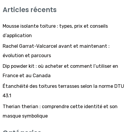
e
Articles récents
c
h
Mousse isolante toiture : types, prix et conseils
e
d’application
r
Rachel Garrat-Valcarcel avant et maintenant :
c
évolution et parcours
h
Dip powder kit : où acheter et comment l’utiliser en
e
France et au Canada
r
Étanchéité des toitures terrasses selon la norme DTU
43.1
:
Therian therian : comprendre cette identité et son
masque symbolique