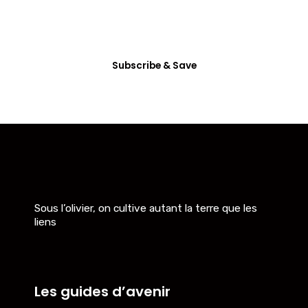
Dictum enim vel in consectetur arcu nunc
habitasse mattis vitae accumsan, etiam ultrices
eget non tincidunt.
Subscribe & Save
Sous l’olivier, on cultive autant la terre que les
liens
Les guides d’avenir