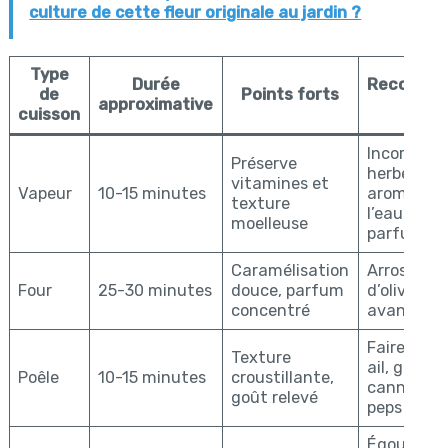
culture de cette fleur originale au jardin ?
Type
Durée
Recomman
de
Points forts
approximative
culin
cuisson
Incorporer
Préserve
herbes
vitamines et
Vapeur
10-15 minutes
aromatiqu
texture
l’eau pour
moelleuse
parfum lé
Caramélisation
Arroser d’h
Four
25-30 minutes
douce, parfum
d’olive et 
concentré
avant cui
Faire saut
Texture
ail, ginge
Poêle
10-15 minutes
croustillante,
cannelle p
goût relevé
peps
Égoutter