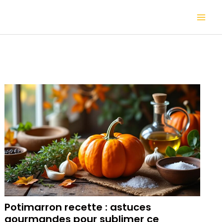
Aller
Mai
au
contenu
Me
Potimarron recette : astuces
gourmandes pour sublimer ce