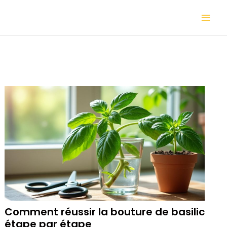
Aller
Mai
au
contenu
Me
Comment réussir la bouture de basilic
étape par étape