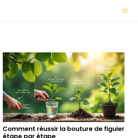
Aller
Mai
au
contenu
Me
Comment réussir la bouture de figuier
étape par étape