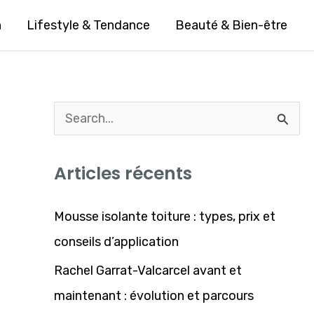
n
Lifestyle & Tendance
Beauté & Bien-être
R
e
Articles récents
c
h
Mousse isolante toiture : types, prix et
e
conseils d’application
r
Rachel Garrat-Valcarcel avant et
c
maintenant : évolution et parcours
h