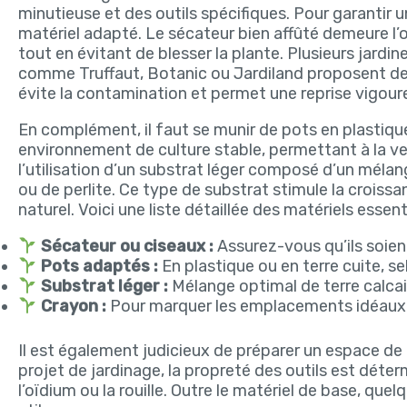
minutieuse et des outils spécifiques. Pour garantir un
matériel adapté. Le sécateur bien affûté demeure l’o
tout en évitant de blesser la plante. Plusieurs jardin
comme Truffaut, Botanic ou Jardiland proposent de
évite la contamination et permet une reprise vigou
En complément, il faut se munir de pots en plastique 
environnement de culture stable, permettant à la v
l’utilisation d’un substrat léger composé d’un mélange
ou de perlite. Ce type de substrat stimule la croiss
naturel. Voici une liste détaillée des matériels essenti
Sécateur ou ciseaux :
Assurez-vous qu’ils soien
Pots adaptés :
En plastique ou en terre cuite, s
Substrat léger :
Mélange optimal de terre calcair
Crayon :
Pour marquer les emplacements idéaux 
Il est également judicieux de préparer un espace de
projet de jardinage, la propreté des outils est déter
l’oïdium ou la rouille. Outre le matériel de base, q