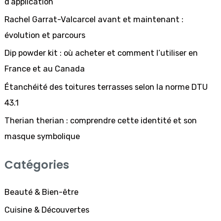
d’application
r
Rachel Garrat-Valcarcel avant et maintenant :
c
évolution et parcours
h
Dip powder kit : où acheter et comment l’utiliser en
e
France et au Canada
r
Étanchéité des toitures terrasses selon la norme DTU
43.1
:
Therian therian : comprendre cette identité et son
masque symbolique
Catégories
Beauté & Bien-être
Cuisine & Découvertes