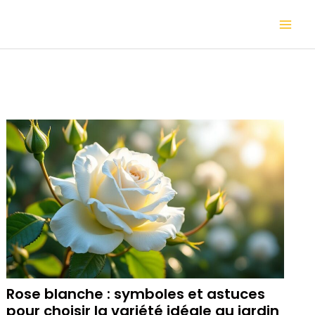
Aller
Mai
au
contenu
Me
Rose blanche : symboles et astuces
pour choisir la variété idéale au jardin