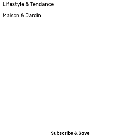
Lifestyle & Tendance
Maison & Jardin
SUBSCRIBE
All Access
Membership
Dictum enim vel in consectetur arcu nunc
habitasse mattis vitae accumsan, etiam ultrices
eget non tincidunt.
Subscribe & Save