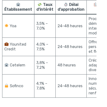
Taux
Délai
Poin
Établissement
d’intérêt
d’approbation
fort
Processu
3,5% –
dématéria
Yoa
24-48 heures
7,0%
interface
moderne
Offres
Younited
4,0% –
24-48 heures
personnal
Credit
7,5%
et flexible
Crédits
3,8% –
Cetelem
48 heures
adaptés 
7,2%
divers pro
Innovatio
4,1% –
numériqu
Sofinco
24-48 heures
7,8%
sécurité
renforcée