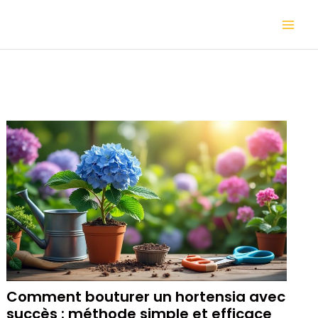
Aller
Mai
au
contenu
Me
Comment bouturer un hortensia avec
succès : méthode simple et efficace