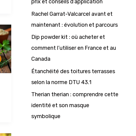
prix et conseils d’application
h
Rachel Garrat-Valcarcel avant et
e
maintenant : évolution et parcours
r
Dip powder kit : où acheter et
comment l’utiliser en France et au
:
Canada
Étanchéité des toitures terrasses
selon la norme DTU 43.1
Therian therian : comprendre cette
identité et son masque
symbolique