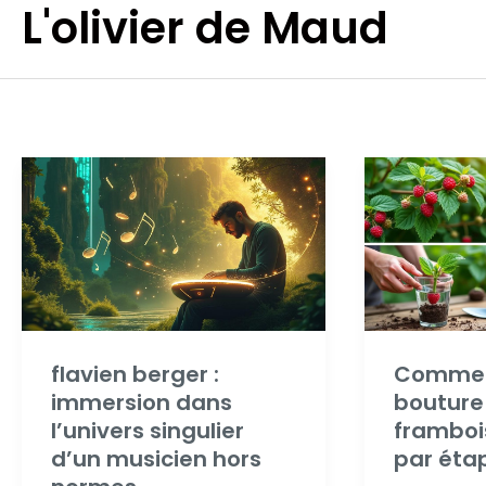
L'olivier de Maud
Aller
au
contenu
flavien berger :
Comment
immersion dans
bouture
l’univers singulier
framboi
d’un musicien hors
par éta