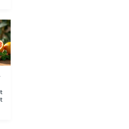
r
t
t