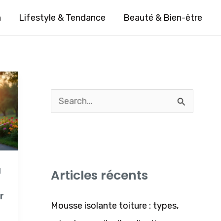
n
Lifestyle & Tendance
Beauté & Bien-être
R
e
c
h
u
Articles récents
e
r
r
Mousse isolante toiture : types,
c