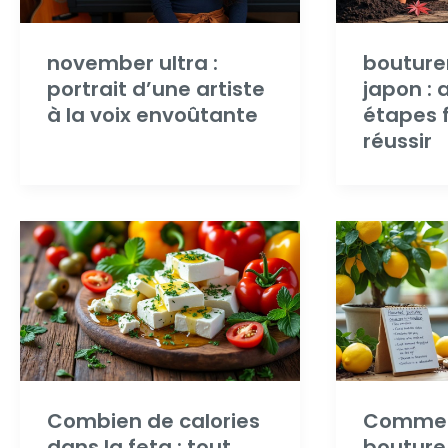
november ultra :
bouture
portrait d’une artiste
japon : 
à la voix envoûtante
étapes f
réussir
Combien de calories
Comment
dans la feta : tout
bouture