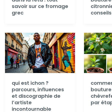
savoir sur ce fromage
citronni
grec
conseils
qui est ichon ?
comment
parcours, influences
bouture
et discographie de
chèvrefe
l’artiste
par éta
incontournable