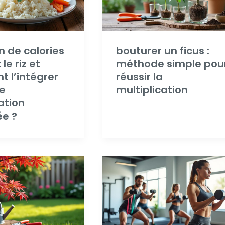
 de calories
bouturer un ficus :
le riz et
méthode simple pou
 l’intégrer
réussir la
e
multiplication
ation
ée ?