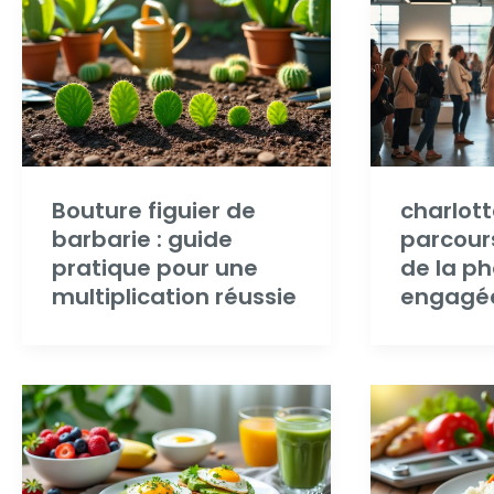
Bouture figuier de
charlot
barbarie : guide
parcour
pratique pour une
de la p
multiplication réussie
engagé