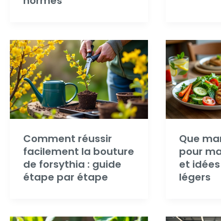
normes
Comment réussir
Que man
facilement la bouture
pour mai
de forsythia : guide
et idées
étape par étape
légers