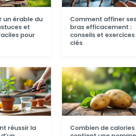
r un érable du
Comment affiner se
astuces et
bras efficacement :
aciles pour
conseils et exercices
clés
 réussir la
Combien de calories
 d’un
contient une pomm